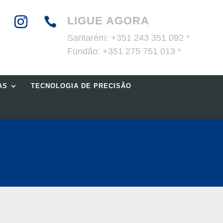
LIGUE AGORA

Santarém:
+351 243 351 092 *
Fundão:
+351 275 751 013 *
AS
TECNOLOGIA DE PRECISÃO