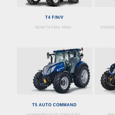
T4 F/N/V
NOVA T4 F/N/V. MAIS...
ESSENCI
T5 AUTO COMMAND
C
A EXPERIÊNCIA DE CONDUÇÃO...
PRE