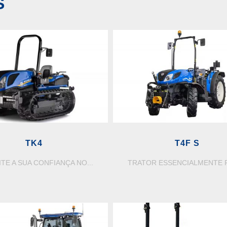
S
TK4
T4F S
TE A SUA CONFIANÇA NO...
TRATOR ESSENCIALMENTE P