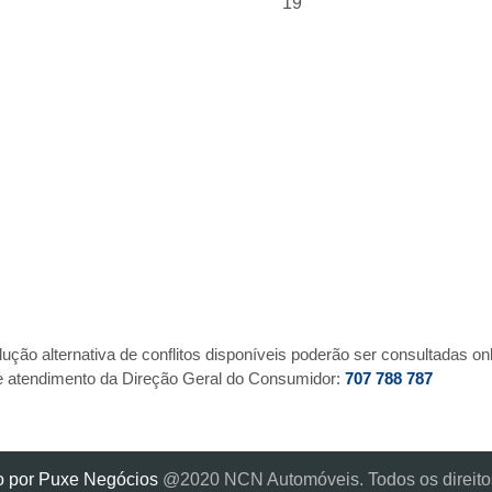
19
ção alternativa de conflitos disponíveis poderão ser consultadas onl
de atendimento da Direção Geral do Consumidor:
707 788 787
o por Puxe Negócios
@2020 NCN Automóveis. Todos os direito