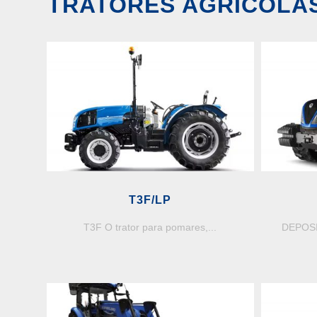
TRATORES AGRÍCOLA
T3F/LP
T3F O trator para pomares,...
DEPOSI