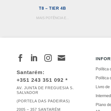
T8 – TIER 4B
MAIS POTÊNCIA E...




INFO
Política
Santarém:
Política
+351 243 351 092 *
Livro d
AV. JUNTA DE FREGUESIA S.
SALVADOR
Intermed
(PORTELA DAS PADEIRAS)
Plano de
2005 – 357 SANTARÉM