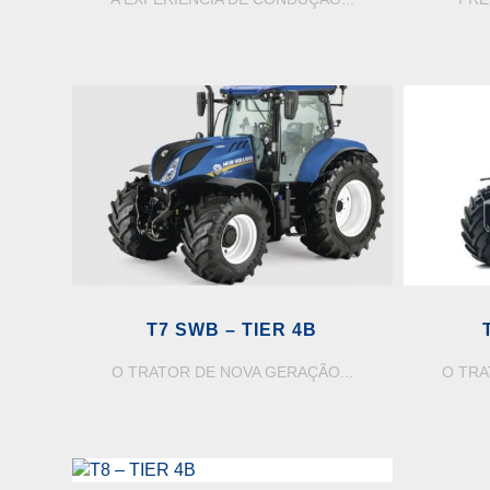
COMM
T7 SWB – TIER 4B
O TRATOR DE NOVA GERAÇÃO...
O TRA