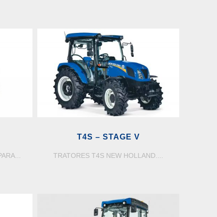
T4S – STAGE V
ARA...
TRATORES T4S NEW HOLLAND....