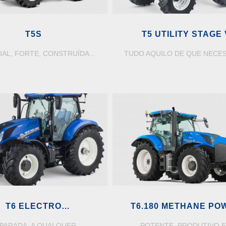
T5S
T5 UTILITY STAGE 
AL, FORTE, CONSTRUÍDA...
TUDO AQUILO DE QUE NECESS
T6 ELECTRO
T6.180 METHANE PO
OMMAND/DYNAMIC
PARADA. A QUALQUER...
POTENTE, PRODUTIVO E.