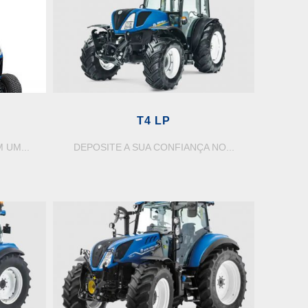
T4 LP
 UM...
DEPOSITE A SUA CONFIANÇA NO...