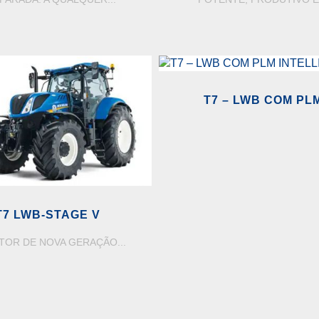
AND/ AUTO COMMAND
T7 – LWB COM PL
INTELLIGENCE
T7 LWB-STAGE V
TOR DE NOVA GERAÇÃO...