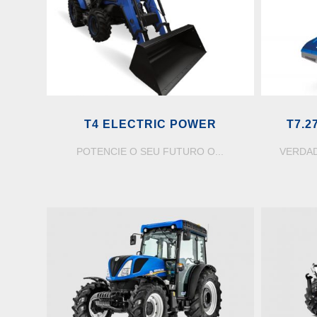
T4 ELECTRIC POWER
T7.
COM 
POTENCIE O SEU FUTURO O...
VERDAD