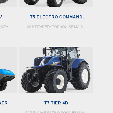
V
T5 ELECTRO COMMAND
STAGE V
ITA...
MULTITAREFA TORNOU-SE MAIS...
WER
T7 TIER 4B
..
POTÊNCIA E ESTILO POSSUEM UM...