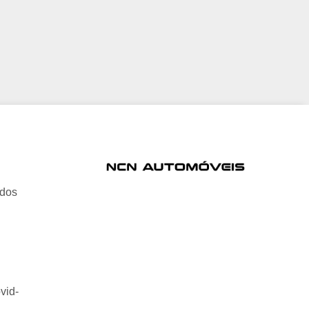
ados
vid-