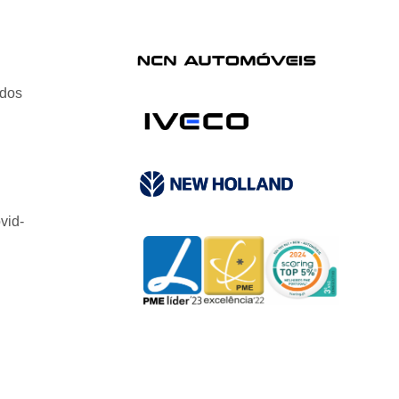
ados
vid-