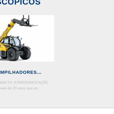
SCÓPICOS
EMPILHADORES
SCÓPICOS GAMA TH
AMA TH, A PERSONIFICAÇÃO
mais de 20 anos que os...