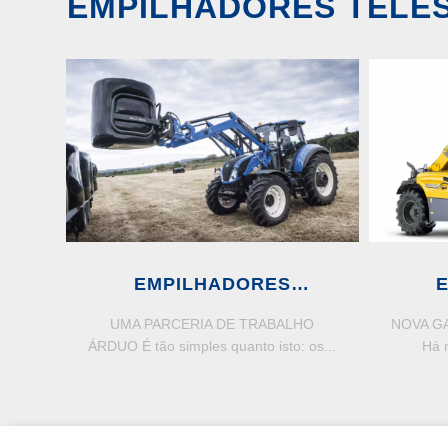
EMPILHADORES TELE
EMPILHADORES
TELESCÓPICOS E
TELE
UMA PARCERIA DE TRABALHO
NOVA G
CARREGADORES
ÁRDUO É tão simples quanto isto: os...
Há 
FRONTAIS