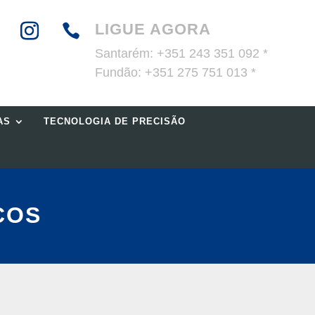
LIGUE AGORA

Santarém:
+351 243 351 092 *
Fundão:
+351 275 751 013 *
AS
TECNOLOGIA DE PRECISÃO
COS