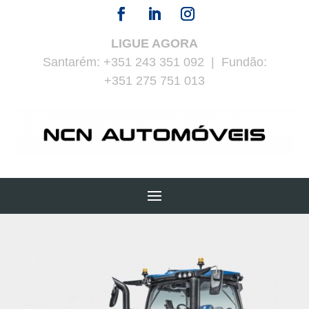
LIGUE AGORA
Santarém:
+351 243 351 092
| Fundão:
+351 275 751 013