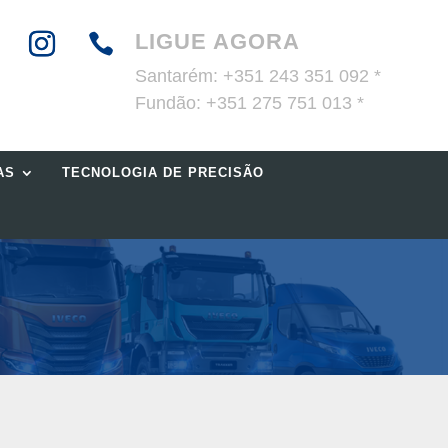
LIGUE AGORA

Santarém:
+351 243 351 092 *
Fundão:
+351 275 751 013 *
AS
TECNOLOGIA DE PRECISÃO