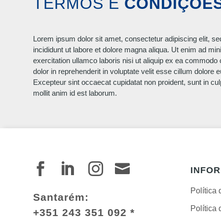
TERMOS E
CONDIÇÕE
Lorem ipsum dolor sit amet, consectetur adipiscing elit, 
incididunt ut labore et dolore magna aliqua. Ut enim ad mi
exercitation ullamco laboris nisi ut aliquip ex ea commodo
dolor in reprehenderit in voluptate velit esse cillum dolore eu
Excepteur sint occaecat cupidatat non proident, sunt in cul
mollit anim id est laborum.




INFO
Política
Santarém:
Política
+351 243 351 092 *