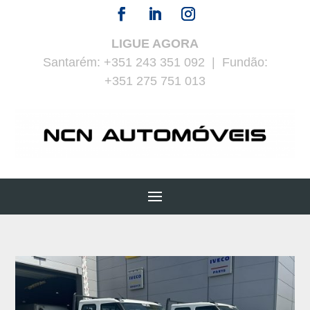
LIGUE AGORA
Santarém:
+351 243 351 092
| Fundão:
+351 275 751 013