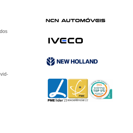
ados
vid-