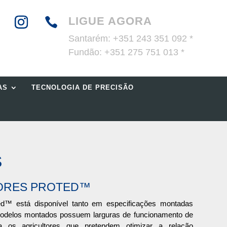
LIGUE AGORA

Santarém:
+351 243 351 092 *
Fundão:
+351 275 751 013 *
AS
TECNOLOGIA DE PRECISÃO
S
DORES PROTED™
d™ está disponível tanto em especificações montadas
odelos montados possuem larguras de funcionamento de
 os agricultores que pretendem otimizar a relação