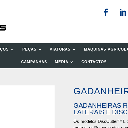
IÇOS
PEÇAS
VIATURAS
MÁQUINAS AGRÍCOL
CAMPANHAS
MEDIA
CONTACTOS
GADANHEI
GADANHEIRAS R
LATERAIS E DI
Os modelos DiscCutter™ L de
metros, estão equipadas com