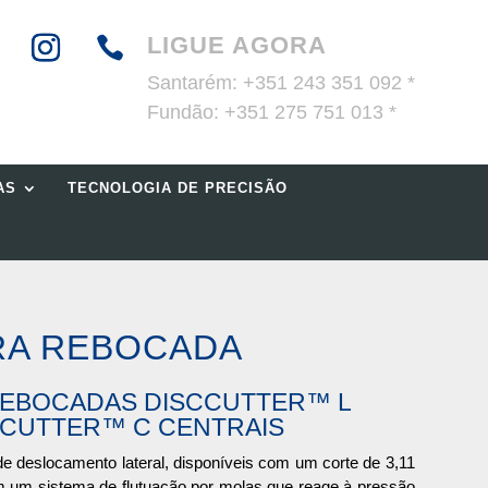
LIGUE AGORA

Santarém:
+351 243 351 092 *
Fundão:
+351 275 751 013 *
AS
TECNOLOGIA DE PRECISÃO
RA REBOCADA
EBOCADAS DISCCUTTER™ L
SCCUTTER™ C CENTRAIS
 deslocamento lateral, disponíveis com um corte de 3,11
 um sistema de flutuação por molas que reage à pressão