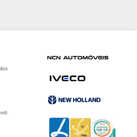
ados
vid-