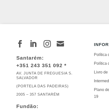




INFO
Política
Santarém:
Política
+351 243 351 092 *
Livro d
AV. JUNTA DE FREGUESIA S.
SALVADOR
Intermed
(PORTELA DAS PADEIRAS)
Plano de
2005 – 357 SANTARÉM
19
Fundão: