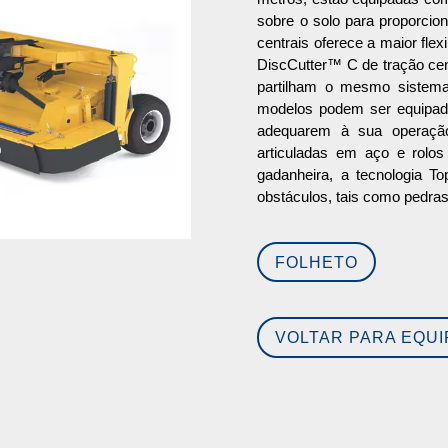
sobre o solo para proporcio
centrais oferece a maior flex
DiscCutter™ C de tração cen
partilham o mesmo sistema
modelos podem ser equipado
adequarem à sua operação,
articuladas em aço e rolos
gadanheira, a tecnologia 
obstáculos, tais como pedras
FOLHETO
VOLTAR PARA EQU