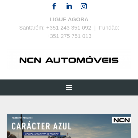
LIGUE AGORA
Santarém:
+351 243 351 092
| Fundão:
+351 275 751 013