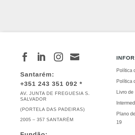




INFO
Política
Santarém:
Política
+351 243 351 092 *
Livro d
AV. JUNTA DE FREGUESIA S.
SALVADOR
Intermed
(PORTELA DAS PADEIRAS)
Plano de
2005 – 357 SANTARÉM
19
Fundão: