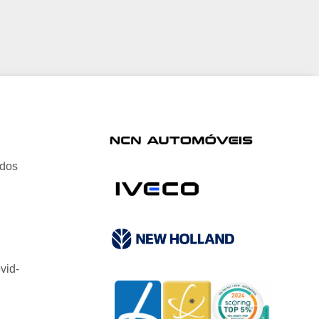
ados
vid-