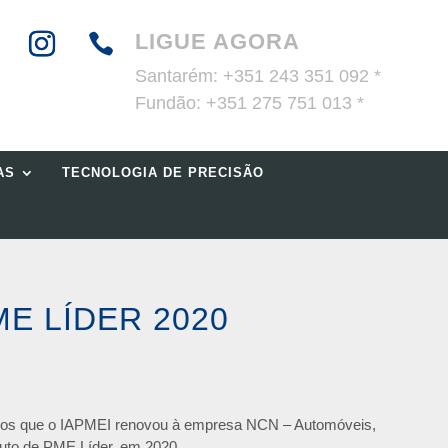
LIGUE AGORA

Santarém:
+351 243 351 092 *
Fundão:
+351 275 751 013 *
AS
TECNOLOGIA DE PRECISÃO
ME LÍDER 2020
mos que o IAPMEI renovou à empresa NCN – Automóveis,
tuto de PME Líder, em 2020.